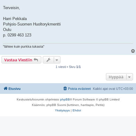
Terveisin,
Harri Pekkala
Pohjois-Suomen Huoltorykmentti
Oulu
p. 0299 463 123
"lähtee kuin purkka tukasta"
Vastaa Viestiin
1 viesti • Sivu
1
/
1
Hyppää
Etusivu
Poista evästeet
Kaikki ajat ovat
UTC+03:00
Keskustelufoorumin ohjelmisto
phpBB
® Forum Software © phpBB Limited
Käännös: phpBB Suomi (lurttinen, harritapio, Pettis)
Yksityisyys
|
Ehdot