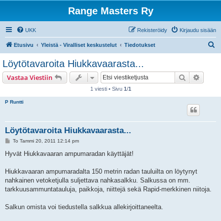
Range Masters Ry
UKK
Rekisteröidy
Kirjaudu sisään
E
Etusivu
Yleistä - Viralliset keskustelut
Tiedotukset
t
Löytötavaroita Hiukkavaarasta...
s
Etsi
Tarken
Vastaa Viestiin
i
1 viesti • Sivu
1
/
1
P Runtti
Löytötavaroita Hiukkavaarasta...
V
To Tammi 20, 2011 12:14 pm
i
e
Hyvät Hiukkavaaran ampumaradan käyttäjät!
s
t
i
Hiukkavaaran ampumaradalta 150 metrin radan tauluilta on löytynyt
nahkainen vetoketjulla suljettava nahkasalkku. Salkussa on mm.
tarkkuusammuntatauluja, paikkoja, niittejä sekä Rapid-merkkinen niitoja.
Salkun omista voi tiedustella salkkua allekirjoittaneelta.