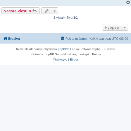
Vastaa Viestiin
1 viesti • Sivu
1
/
1
Hyppää
Etusivu
Poista evästeet
Kaikki ajat ovat
UTC+03:00
Keskustelufoorumin ohjelmisto
phpBB
® Forum Software © phpBB Limited
Käännös: phpBB Suomi (lurttinen, harritapio, Pettis)
Yksityisyys
|
Ehdot