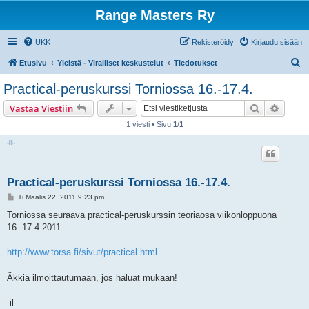
Range Masters Ry
UKK
Rekisteröidy
Kirjaudu sisään
E
Etusivu
Yleistä - Viralliset keskustelut
Tiedotukset
t
Practical-peruskurssi Torniossa 16.-17.4.
s
Etsi
Tarken
Vastaa Viestiin
i
1 viesti • Sivu
1
/
1
-il-
Practical-peruskurssi Torniossa 16.-17.4.
V
Ti Maalis 22, 2011 9:23 pm
i
e
Torniossa seuraava practical-peruskurssin teoriaosa viikonloppuona
s
16.-17.4.2011
t
i
http://www.torsa.fi/sivut/practical.html
Äkkiä ilmoittautumaan, jos haluat mukaan!
-il-