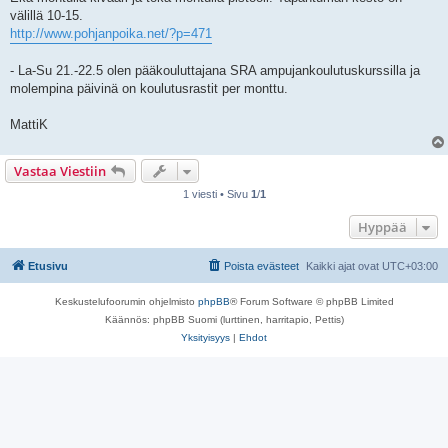
välillä 10-15.
http://www.pohjanpoika.net/?p=471
- La-Su 21.-22.5 olen pääkouluttajana SRA ampujankoulutuskurssilla ja
molempina päivinä on koulutusrastit per monttu.
MattiK
Vastaa Viestiin
1 viesti • Sivu
1
/
1
Hyppää
Etusivu
Poista evästeet
Kaikki ajat ovat
UTC+03:00
Keskustelufoorumin ohjelmisto
phpBB
® Forum Software © phpBB Limited
Käännös: phpBB Suomi (lurttinen, harritapio, Pettis)
Yksityisyys
|
Ehdot