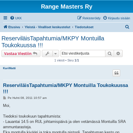
Range Masters Ry
UKK
Rekisteröidy
Kirjaudu sisään
E
Etusivu
Yleistä - Viralliset keskustelut
Tiedotukset
t
ReserviläisTapahtumia/MKPY Montuilla
s
Toukokuussa !!!
i
Etsi
Tarken
Vastaa Viestiin
1 viesti • Sivu
1
/
1
KariMatti
ReserviläisTapahtumia/MKPY Montuilla Toukokuussa
!!!
V
Pe Huhti 08, 2011 10:57 am
i
e
Moi,
s
t
i
Tiedoksi toukokuun tapahtumista:
- Lauantai 14.5 on RUL johtamispäivä ja olen vetämässä Montuilla SRA
ammuntarasteja.
Eka montulla kivääri ja toka montulla pistooli. Tapahtuman kesto on