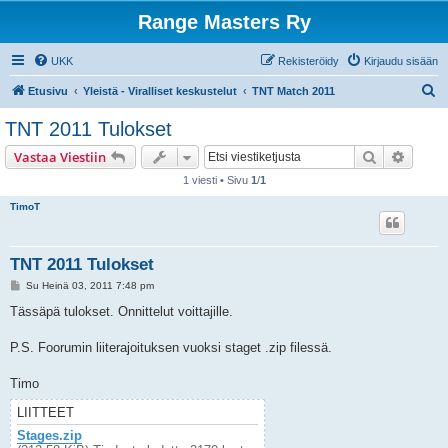
Range Masters Ry
UKK
Rekisteröidy
Kirjaudu sisään
E
Etusivu
Yleistä - Viralliset keskustelut
TNT Match 2011
t
TNT 2011 Tulokset
s
Etsi
Tarken
Vastaa Viestiin
i
1 viesti • Sivu
1
/
1
TimoT
TNT 2011 Tulokset
V
Su Heinä 03, 2011 7:48 pm
i
e
Tässäpä tulokset. Onnittelut voittajille.
s
t
i
P.S. Foorumin liiterajoituksen vuoksi staget .zip filessä.
Timo
LIITTEET
Stages.zip