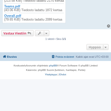
(213.58 KiB) Tiedosto ladattu 2170 kertaa
Teams.pdf
(43.06 KiB) Tiedosto ladattu 1872 kertaa
Overall.pdf
(79.65 KiB) Tiedosto ladattu 2089 kertaa
Vastaa Viestiin
1 viesti • Sivu
1
/
1
Hyppää
Etusivu
Poista evästeet
Kaikki ajat ovat
UTC+03:00
Keskustelufoorumin ohjelmisto
phpBB
® Forum Software © phpBB Limited
Käännös: phpBB Suomi (lurttinen, harritapio, Pettis)
Yksityisyys
|
Ehdot