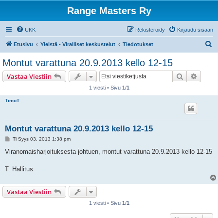
Range Masters Ry
UKK
Rekisteröidy
Kirjaudu sisään
E
Etusivu
Yleistä - Viralliset keskustelut
Tiedotukset
t
Montut varattuna 20.9.2013 kello 12-15
s
Etsi
Tarken
Vastaa Viestiin
i
1 viesti • Sivu
1
/
1
TimoT
Montut varattuna 20.9.2013 kello 12-15
V
Ti Syys 03, 2013 1:38 pm
i
e
Viranomaisharjoituksesta johtuen, montut varattuna 20.9.2013 kello 12-15
s
t
i
T. Hallitus
Vastaa Viestiin
1 viesti • Sivu
1
/
1